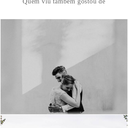
Quem viu também gostou de
0