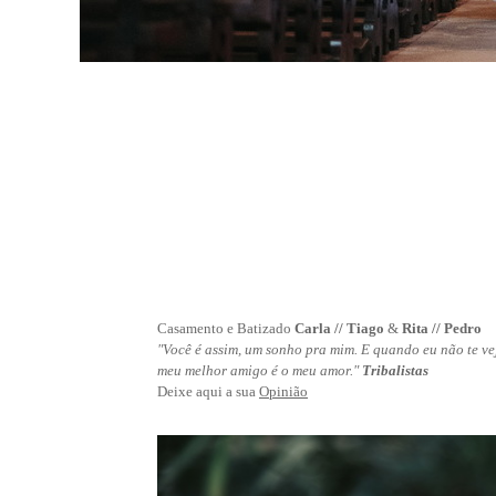
Casamento e Batizado
Carla // Tiago
&
Rita // Pedro
"Você é assim, um sonho pra mim. E quando eu não te vej
meu melhor amigo é o meu amor."
Tribalistas
Deixe aqui a sua
Opinião