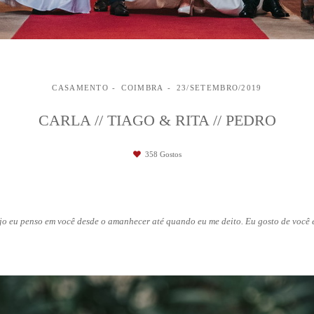
CASAMENTO
COIMBRA
23/SETEMBRO/2019
CARLA // TIAGO & RITA // PEDRO
358
Gostos
o eu penso em você desde o amanhecer até quando eu me deito. Eu gosto de você e g