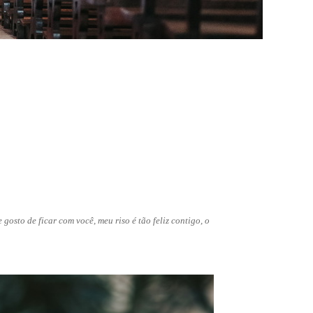
osto de ficar com você, meu riso é tão feliz contigo, o