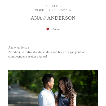
SOLTEIROS
VISEU
11/JULHO/2019
ANA // ANDERSON
1
Gostos
Ana
//
Anderson
Acreditar no outro, dividir sonhos, receber, entregar, perdoar,
compreender e aceitar é Amor!