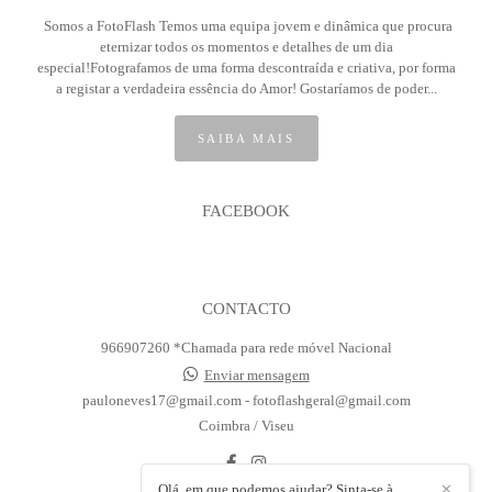
Somos a FotoFlash Temos uma equipa jovem e dinâmica que procura
eternizar todos os momentos e detalhes de um dia
especial!Fotografamos de uma forma descontraída e criativa, por forma
a registar a verdadeira essência do Amor! Gostaríamos de poder...
SAIBA MAIS
FACEBOOK
CONTACTO
966907260 *Chamada para rede móvel Nacional
Enviar mensagem
pauloneves17@gmail.com - fotoflashgeral@gmail.com
Coimbra / Viseu
Olá, em que podemos ajudar? Sinta-se à
✕