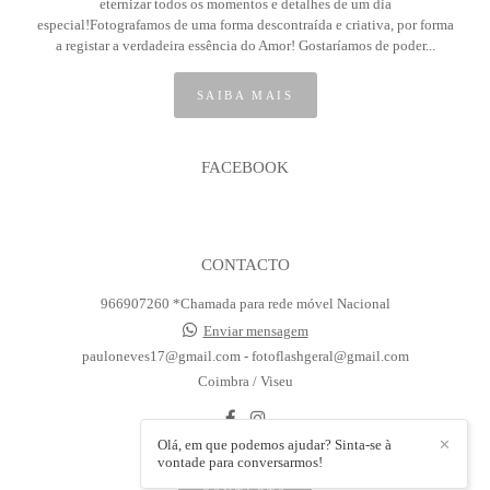
eternizar todos os momentos e detalhes de um dia
especial!Fotografamos de uma forma descontraída e criativa, por forma
a registar a verdadeira essência do Amor! Gostaríamos de poder...
SAIBA MAIS
FACEBOOK
CONTACTO
966907260 *Chamada para rede móvel Nacional
Enviar mensagem
pauloneves17@gmail.com - fotoflashgeral@gmail.com
Coimbra / Viseu
Olá, em que podemos ajudar? Sinta-se à
✕
vontade para conversarmos!