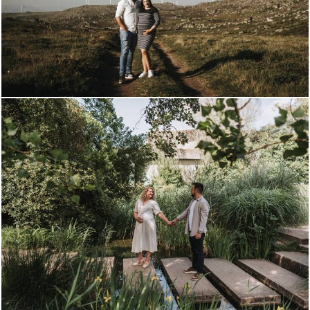
38
148