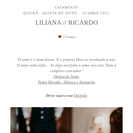
CASAMENTO
QUEIRÃ - QUINTA DO SOITO
23/ABRIL/2022
LILIANA // RICARDO
7
Gostos
"O amor é o dom divino. É o próprio Deus se revelando a nós.
O amor tudo refaz… Se algo nos falta o amor nos traz. Tudo é
completo com amor."
Quinta do Soito
Pedro Duvalle - Música e Animação
Deixe aqui a sua
Opinião