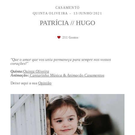
CASAMENTO
QUINTA OLIVEIRA
13/JUNHO/2021
PATRÍCIA // HUGO
211
Gostos
"Que o amor que vos uniu permaneça para sempre nos vossos
corações!"
Quinta:
Quinta Oliveira
Animação:
Cantarinho Música & Animação Casamentos
Deixe aqui a sua
Opinião