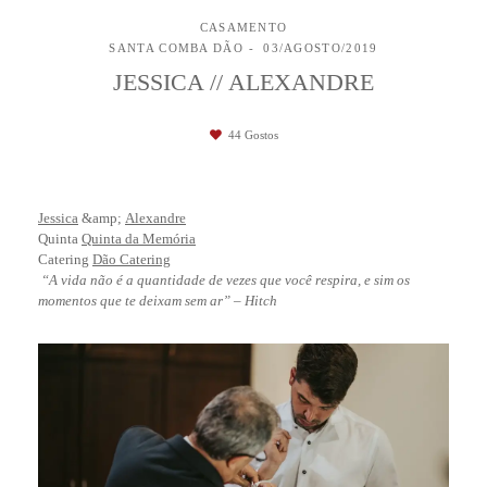
CASAMENTO
SANTA COMBA DÃO
03/AGOSTO/2019
JESSICA // ALEXANDRE
44
Gostos
Jessica
&amp;
Alexandre
Quinta
Quinta da Memória
Catering
Dão Catering
“A vida não é a quantidade de vezes que você respira, e sim os
momentos que te deixam sem ar” – Hitch