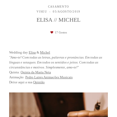
CASAMENTO
VISEU
05/AGOSTO/2019
ELISA // MICHEL
17
Gostos
Wedding day
Elisa
&
Michel
"Amo-te! Com todas as letras, palavras e pronúncias. Em todas as
línguas e sotaques. Em todos os sentidos e jeitos. Com todas as
circunstâncias e motivos. Simplesmente, amo-te!"
Quinta:
Quinta da Maria Neta
Animação:
Pedro Laires Animações Musicais
Deixe aqui a sua
Opinião