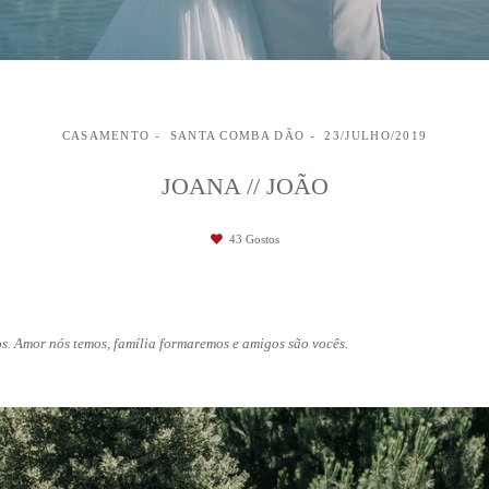
CASAMENTO
SANTA COMBA DÃO
23/JULHO/2019
JOANA // JOÃO
43
Gostos
os. Amor nós temos, família formaremos e amigos são vocês.