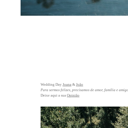
Wedding Day
Joana
&
João
Para sermos felizes, precisamos de amor, família e amig
Deixe aqui a sua
Opinião