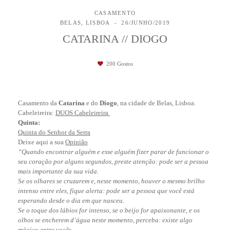
CASAMENTO
BELAS, LISBOA
26/JUNHO/2019
CATARINA // DIOGO
200
Gostos
Casamento da
Catarina
e do
Diogo
, na cidade de Belas, Lisboa.
Cabeleireira:
DUOS Cabeleireira
Quinta:
Quinta do Senhor da Serra
Deixe aqui a sua
Opinião
“Quando encontrar alguém e esse alguém fizer parar de funcionar o
seu coração por alguns segundos, preste atenção: pode ser a pessoa
mais importante da sua vida.
Se os olhares se cruzarem e, neste momento, houver o mesmo brilho
intenso entre eles, fique alerta: pode ser a pessoa que você está
esperando desde o dia em que nasceu.
Se o toque dos lábios for intenso, se o beijo for apaixonante, e os
olhos se encherem d’água neste momento, perceba: existe algo
mágico entre vocês.