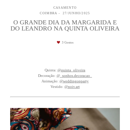
CASAMENTO
COIMBRA
27/JUNHO/2025
O GRANDE DIA DA MARGARIDA E
DO LEANDRO NA QUINTA OLIVEIRA
3
Gostos
Quinta:
@quinta_oliveira
Decoração:
@_sonhos.decoracao_
Animação:
@weddingonparty
Vestido:
@noiv.art