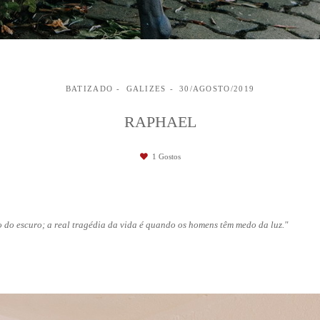
BATIZADO
GALIZES
30/AGOSTO/2019
RAPHAEL
1
Gostos
do escuro; a real tragédia da vida é quando os homens têm medo da luz."