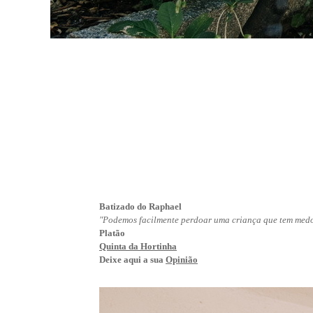
Batizado do Raphael
"Podemos facilmente perdoar uma criança que tem medo 
Platão
Quinta da Hortinha
Deixe aqui a sua
Opinião