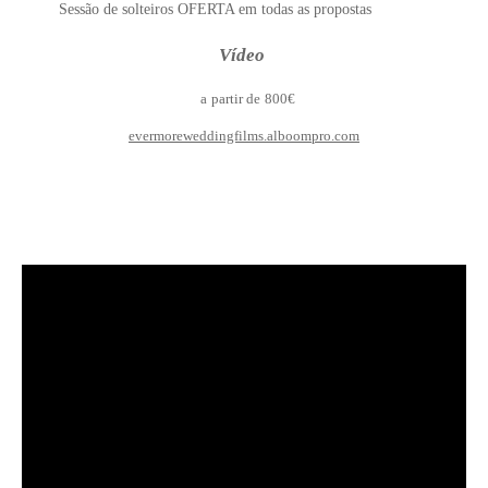
Sessão de solteiros OFERTA em todas as propostas
Vídeo
a partir de 800€
evermoreweddingfilms.alboompro.com