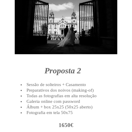
Proposta 2
Sessão de solteiros + Casamento
Preparativos dos noivos (making-of)
Todas as fotografias em alta resolução
Galeria online com password
Álbum + box 25x25 (50x25 aberto)
Fotografia em tela 50x75
1650€