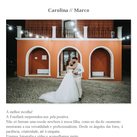
Carolina // Marco
A melhor escolha!
A Fotoflash surpreendeu-nos pela positiva.
Não só fizeram uma sessão newborn à nossa filha, como no dia do casamento
mostraram a sua versatilidade e profissionalismo. Desde os ângulos das fotos, à
paciência, criatividade, até à simpatia.
Fizemos fotografia e vídeo e aconselhamos muito.