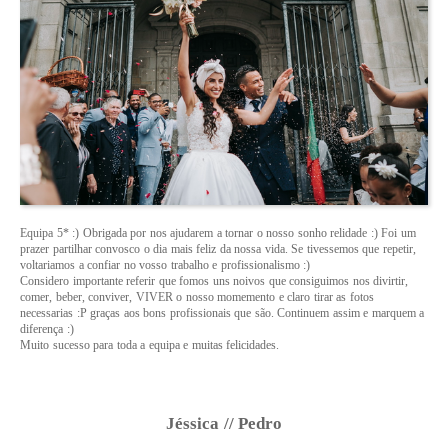
Equipa 5* :) Obrigada por nos ajudarem a tornar o nosso sonho relidade :) Foi um
prazer partilhar convosco o dia mais feliz da nossa vida. Se tivessemos que repetir,
voltariamos a confiar no vosso trabalho e profissionalismo :)
Considero importante referir que fomos uns noivos que consiguimos nos divirtir,
comer, beber, conviver, VIVER o nosso momemento e claro tirar as fotos
necessarias :P graças aos bons profissionais que são. Continuem assim e marquem a
diferença :)
Muito sucesso para toda a equipa e muitas felicidades.
Jéssica // Pedro