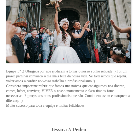
Equipa 5* :) Obrigada por nos ajudarem a tornar o nosso sonho relidade :) Foi um
prazer partilhar convosco o dia mais feliz da nossa vida. Se tivessemos que repetir,
voltariamos a confiar no vosso trabalho e profissionalismo :)
Considero importante referir que fomos uns noivos que consiguimos nos divirtir,
comer, beber, conviver, VIVER o nosso momemento e claro tirar as fotos
necessarias :P graças aos bons profissionais que são. Continuem assim e marquem a
diferença :)
Muito sucesso para toda a equipa e muitas felicidades.
Jéssica // Pedro