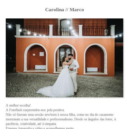
Carolina // Marco
A melhor escolha!
A Fotoflash surpreendeu-nos pela positiva.
Não só fizeram uma sessão newborn à nossa filha, como no dia do casamento
mostraram a sua versatilidade e profissionalismo. Desde os ângulos das fotos, à
paciência, criatividade, até à simpatia.
Fizemos fotografia e vídeo e aconselhamos muito.