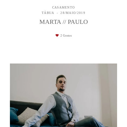
CASAMENTO
TÁBUA
28/MAIO/2019
MARTA // PAULO
2
Gostos