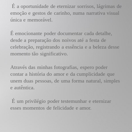
É a oportunidade de eternizar sorrisos, lágrimas de
emoção e gestos de carinho, numa narrativa visual
única e memorável.
É emocionante poder documentar cada detalhe,
desde a preparação dos noivos até a festa de
celebração, registrando a essência e a beleza desse
momento tão significativo.
Através das minhas fotografias, espero poder
contar a história do amor e da cumplicidade que
unem duas pessoas, de uma forma natural, simples
e autêntica.
É um privilégio poder testemunhar e eternizar
esses momentos de felicidade e amor.