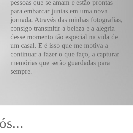
pessoas que se amam e estão prontas
para embarcar juntas em uma nova
jornada. Através das minhas fotografias,
consigo transmitir a beleza e a alegria
desse momento tão especial na vida de
um casal. E é isso que me motiva a
continuar a fazer o que faço, a capturar
memórias que serão guardadas para
sempre.
s...