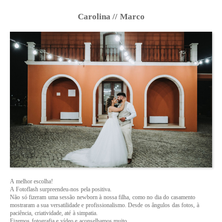
Carolina // Marco
A melhor escolha!
A Fotoflash surpreendeu-nos pela positiva.
Não só fizeram uma sessão newborn à nossa filha, como no dia do casamento
mostraram a sua versatilidade e profissionalismo. Desde os ângulos das fotos, à
paciência, criatividade, até à simpatia.
Fizemos fotografia e vídeo e aconselhamos muito.